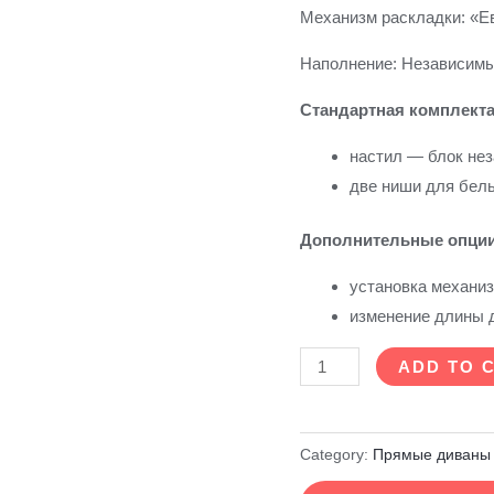
Механизм раскладки: «Е
Наполнение: Независимы
Стандартная комплекта
настил — блок не
две ниши для бель
Дополнительные опции
установка механиз
изменение длины д
ADD TO 
Category:
Прямые диваны