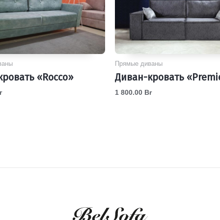
ваны
Прямые диваны
кровать «Rocco»
Диван-кровать «Premi
r
1 800.00
Br