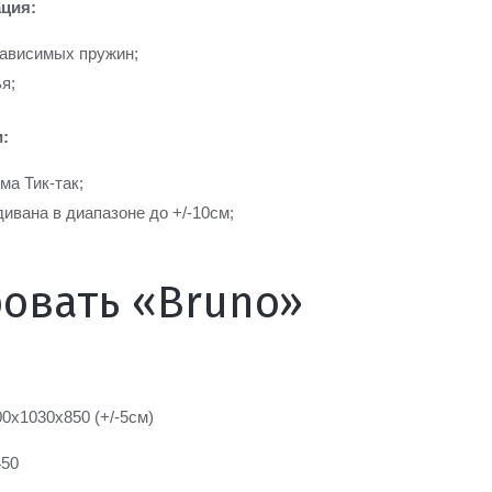
ция:
зависимых пружин;
я;
:
ма Тик-так;
ивана в диапазоне до +/-10см;
овать «Bruno»
0х1030х850 (+/-5см)
450