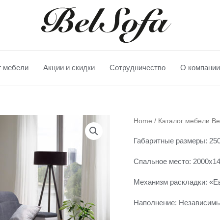
г мебели
Акции и скидки
Сотрудничество
О компании
Диван-
Home
/
Каталог мебели Be
кровать
Габаритные размеры: 250
«Bruno»
quantity
Спальное место: 2000х1
Механизм раскладки: «Е
Наполнение: Независимы