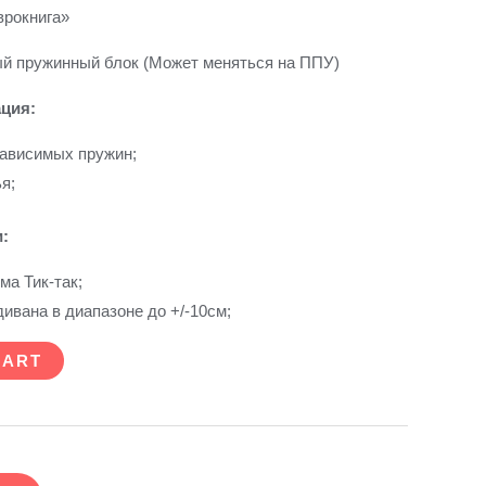
врокнига»
й пружинный блок (Может меняться на ППУ)
ция:
зависимых пружин;
я;
:
ма Тик-так;
ивана в диапазоне до +/-10см;
CART